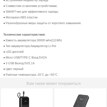
● Встроенный индикатор заряда
● Совместим со многими устройствами;
● SMART-чип для эффективного заряда;
● Материал:ABS пластик
● Разнообразные меры защиты от короткого замыкания.
Технические характеристики:
● Емкость аккумулятора:30000 мАч(111Wh)
● Тип аккумулятора:Аккумулятор Li-Pol
● LED дисплей
● Micro USB/TYPE-C Вход:5V/2А
● 3 USB Выход:5V/2.1А
● Цвет:черный
● Рабочая температура:-20°С до +50°С
Вам также может понравиться