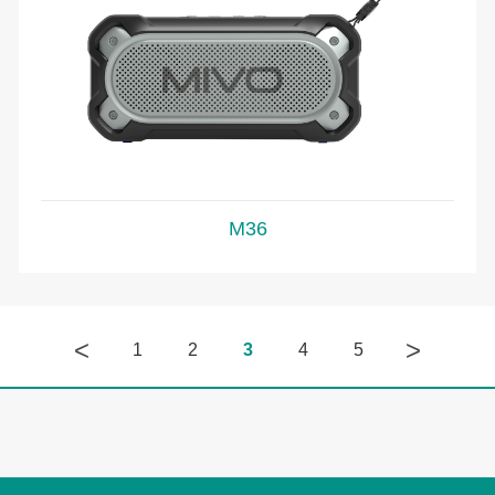
M36
<
>
1
2
3
4
5