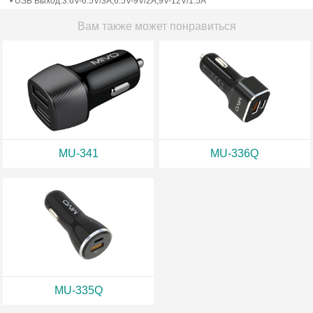
• USB Выход:3.6V-6.5V/3A,6.5V-9V/2A,9V-12V/1.5A
Вам также может понравиться
MU-341
MU-336Q
MU-335Q